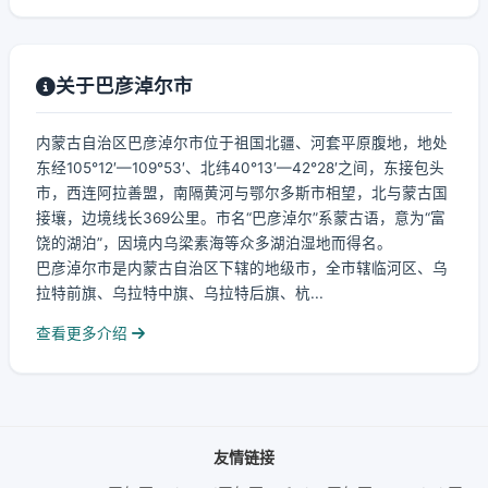
关于巴彦淖尔市
内蒙古自治区巴彦淖尔市位于祖国北疆、河套平原腹地，地处
东经105°12′—109°53′、北纬40°13′—42°28′之间，东接包头
市，西连阿拉善盟，南隔黄河与鄂尔多斯市相望，北与蒙古国
接壤，边境线长369公里。市名“巴彦淖尔”系蒙古语，意为“富
饶的湖泊”，因境内乌梁素海等众多湖泊湿地而得名。
巴彦淖尔市是内蒙古自治区下辖的地级市，全市辖临河区、乌
拉特前旗、乌拉特中旗、乌拉特后旗、杭...
查看更多介绍
友情链接